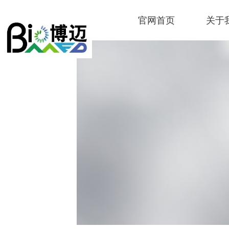
官网首页
关于
Control Render Error!ControlType:produ