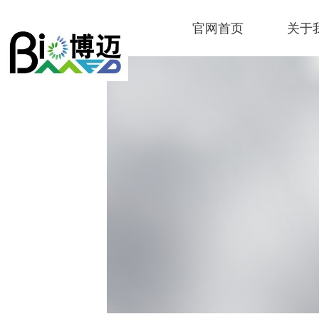
官网首页
关于
Control Render Error!ControlType:produ